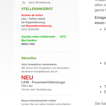
Sa. nach Vereinbarung
alles 
STELLENANGEBOT
gerne 
Suchen ab sofort
Einige
Lkw - Fahrer m/w/d
einen 
für Kipperfahrzeug,
mit
Baustellenerfahrung
R
0151 56340030
Suchen einen erfahrenen KFZ -
Mechaniker
08552 2492
Aktuelles
W
Jetzt Inspektion vereinbaren
Wir führen Ihre Inspektion zum besonders
attraktiven Komplettpreis durch!
NEU
LKW - Feuerwehrfahrzeuge
TÜV / AU
Termin nach Vereinbarung
E
Neuer Internetauftritt online
Sie ha
Lernen Sie uns näher kennen und erfahren