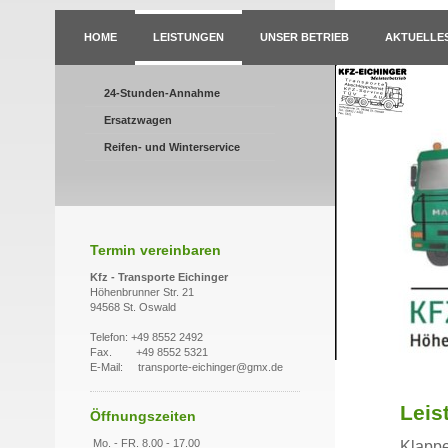
HOME
LEISTUNGEN
UNSER BETRIEB
AKTUELLE
24-Stunden-Annahme
Ersatzwagen
Reifen- und Winterservice
Termin vereinbaren
Kfz - Transporte Eichinger
Höhenbrunner Str. 21
94568 St. Oswald
Telefon: +49 8552 2492
Fax. +49 8552 5321
E-Mail: transporte-eichinger@gmx.de
Leis
Öffnungszeiten
Mo. - FR. 8.00 - 17.00
Klappe