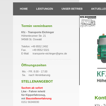
HOME
LEISTUNGEN
UNSER BETRIEB
AKTUELLE
Termin vereinbaren
Kfz - Transporte Eichinger
Höhenbrunner Str. 21
94568 St. Oswald
Telefon: +49 8552 2492
Fax. +49 8552 5321
E-Mail: transporte-eichinger@gmx.de
Öffnungszeiten
Mo. - FR. 8.00 - 17.00
Sa. nach Vereinbarung
STELLENANGEBOT
Suchen ab sofort
Lkw - Fahrer m/w/d
für Kipperfahrzeug,
Kont
mit
Baustellenerfahrung
0151 56340030
Kfz - 