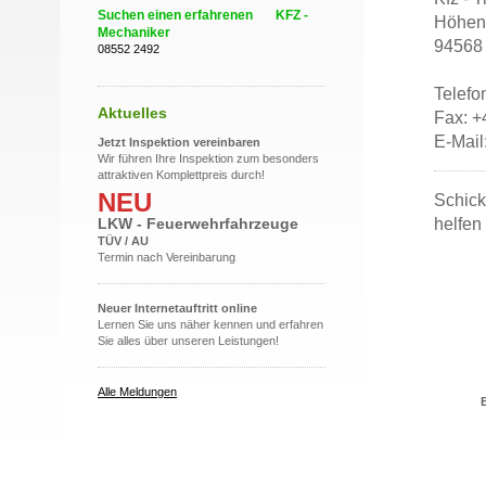
Suchen einen erfahrenen KFZ -
Höhenb
Mechaniker
94568 
08552 2492
Telefo
Aktuelles
Fax: +
E-Mail
Jetzt Inspektion vereinbaren
Wir führen Ihre Inspektion zum besonders
attraktiven Komplettpreis durch!
NEU
Schick
helfen
LKW - Feuerwehrfahrzeuge
TÜV / AU
Termin nach Vereinbarung
Neuer Internetauftritt online
Lernen Sie uns näher kennen und erfahren
Sie alles über unseren Leistungen!
Alle Meldungen